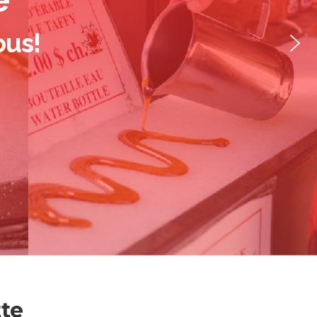
ous!
tte