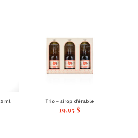
12 ml
Trio – sirop d’érable
19,95
$