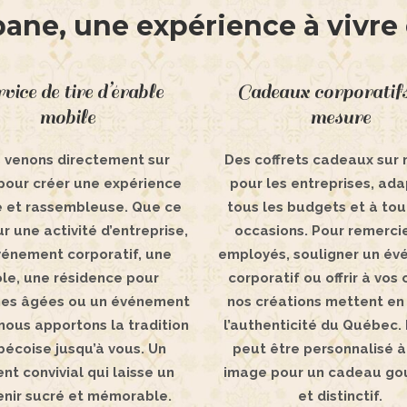
bane, une expérience à vivre 
vice de tire d’érable
Cadeaux corporatifs
mobile
mesure
 venons directement sur
Des coffrets cadeaux sur
pour créer une expérience
pour les entreprises, ad
e et rassembleuse. Que ce
tous les budgets et à tou
ur une activité d’entreprise,
occasions. Pour remerci
vénement corporatif, une
employés, souligner un é
le, une résidence pour
corporatif ou offrir à vos 
es âgées ou un événement
nos créations mettent en
 nous apportons la tradition
l’authenticité du Québec. 
écoise jusqu’à vous. Un
peut être personnalisé à
t convivial qui laisse un
image pour un cadeau g
enir sucré et mémorable.
et distinctif.