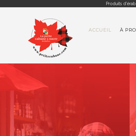
Produits d'érab
ACCUEIL
À PR