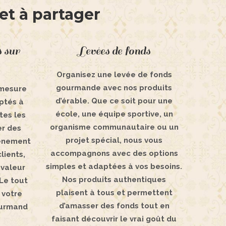
et à partager
 sur
Levées de fonds
Organisez une levée de fonds
gourmande avec nos produits
 mesure
d’érable. Que ce soit pour une
aptés à
école, une équipe sportive, un
tes les
organisme communautaire ou un
er des
projet spécial, nous vous
vénement
accompagnons avec des options
clients,
simples et adaptées à vos besoins.
 valeur
Nos produits authentiques
Le tout
plaisent à tous et permettent
 votre
d’amasser des fonds tout en
ourmand
faisant découvrir le vrai goût du