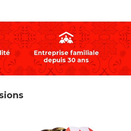
ité
Entreprise familiale
depuis 30 ans
sions