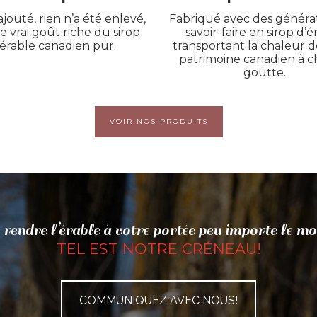
ajouté, rien n’a été enlevé,
Fabriqué avec des généra
le vrai goût riche du sirop
savoir-faire en sirop d’é
’érable canadien pur.
transportant la chaleur d
patrimoine canadien à 
goutte.
VOIR NOS PRODUITS
rendre l’érable à votre portée peu importe le mo
TEL EST NOTRE CRÉNEAU!
COMMUNIQUEZ AVEC NOUS!