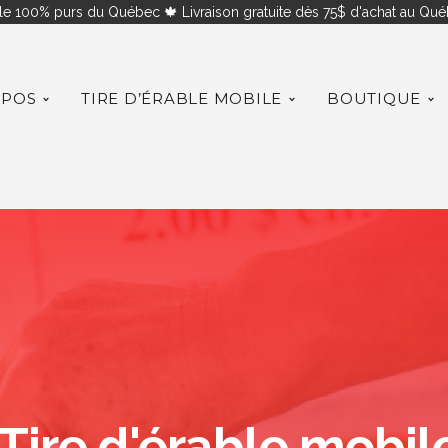
le 100% purs du Québec 🍁 Livraison gratuite dès 75$ d'achat au Québ
OPOS
TIRE D’ÉRABLE MOBILE
BOUTIQUE
Tire d'érable mobil