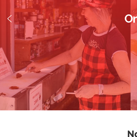
On
No