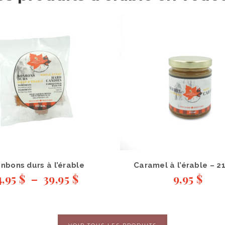
nbons durs à l’érable
Caramel à l’érable – 2
4,95
$
–
39,95
$
9,95
$