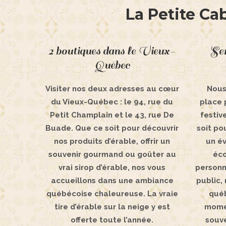
La Petite Ca
2 boutiques dans le Vieux-
Ser
Québec
Visiter nos deux adresses au cœur
Nous
du Vieux-Québec : le 94, rue du
place 
Petit Champlain et le 43, rue De
festiv
Buade. Que ce soit pour découvrir
soit po
nos produits d’érable, offrir un
un é
souvenir gourmand ou goûter au
éco
vrai sirop d’érable, nos vous
personn
accueillons dans une ambiance
public,
québécoise chaleureuse. La vraie
québ
tire d’érable sur la neige y est
momen
offerte toute l’année.
souv