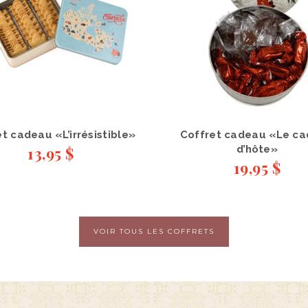
t cadeau «L’irrésistible»
Coffret cadeau «Le c
13,95
$
d’hôte»
19,95
$
VOIR TOUS LES COFFRETS