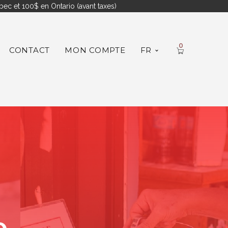
ec et 100$ en Ontario (avant taxes)
0
CONTACT
MON COMPTE
FR
e