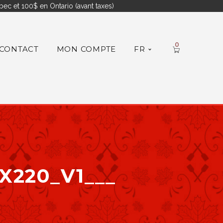
ec et 100$ en Ontario (avant taxes)
0
CONTACT
MON COMPTE
FR
X220_V1___