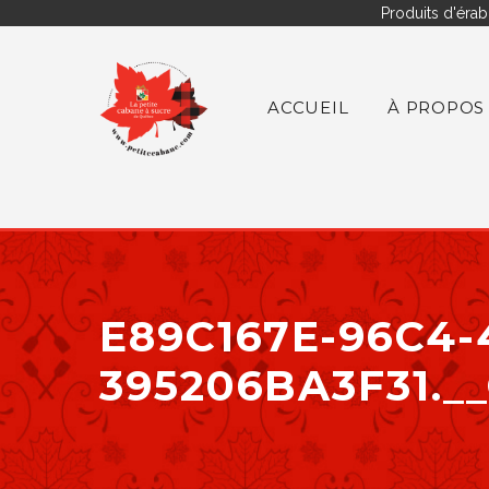
Produits d'érab
ACCUEIL
À PROPOS
E89C167E-96C4-
395206BA3F31.__