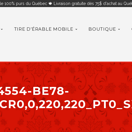
le 100% purs du Québec 🍁 Livraison gratuite dès 75$ d'achat au Québ
TIRE D’ÉRABLE MOBILE
BOUTIQUE
4554-BE78-
CR0,0,220,220_PT0_S