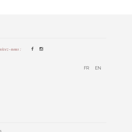
uivez-nous :
FR
EN
S.