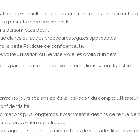
rmations personnelles que nous leur transférons uniquement aux fi
re pour atteindre ces objectifs.
s personnelles pour :
judiciaires ou autres procédures légales applicables.
ris cette Politique de confidentialité.
tre utilisation du Service viole les droits d’un tiers.
cquis par une autre société, vos informations seront transférée
tre 90 jours et 2 ans après la résiliation du compte utilisateu
onfidentialité.
formations plus longtemps, notamment à des fins de tenue de do
ou la prévention de la fraude.
ées agrégées, qui ne permettent pas de vous identifier directe