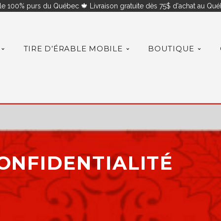
le 100% purs du Québec 🍁 Livraison gratuite dès 75$ d'achat au Québ
TIRE D’ÉRABLE MOBILE
BOUTIQUE
ONFIDENTIALITÉ