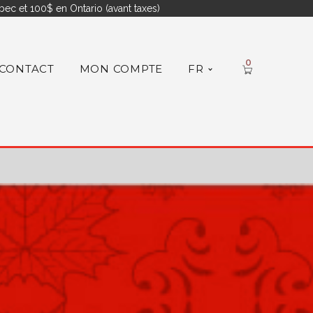
ec et 100$ en Ontario (avant taxes)
0
CONTACT
MON COMPTE
FR