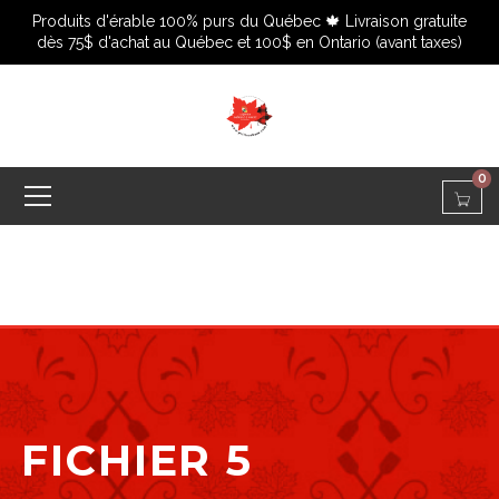
Produits d'érable 100% purs du Québec 🍁 Livraison gratuite
dès 75$ d'achat au Québec et 100$ en Ontario (avant taxes)
0
FICHIER 5