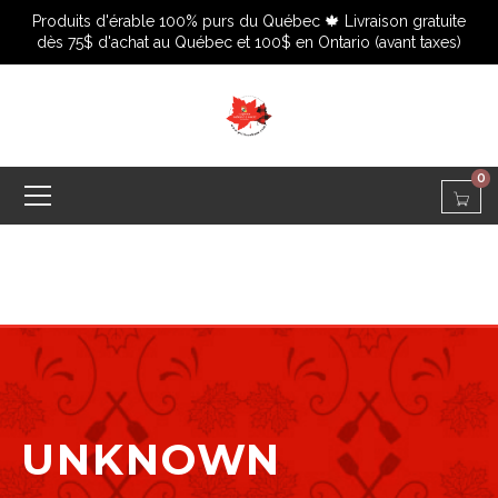
Produits d'érable 100% purs du Québec 🍁 Livraison gratuite
dès 75$ d'achat au Québec et 100$ en Ontario (avant taxes)
0
UNKNOWN