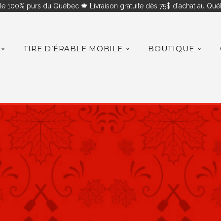
le 100% purs du Québec 🍁 Livraison gratuite dès 75$ d'achat au Québ
TIRE D’ÉRABLE MOBILE
BOUTIQUE