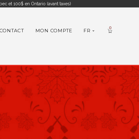
ec et 100$ en Ontario (avant taxes)
0
CONTACT
MON COMPTE
FR