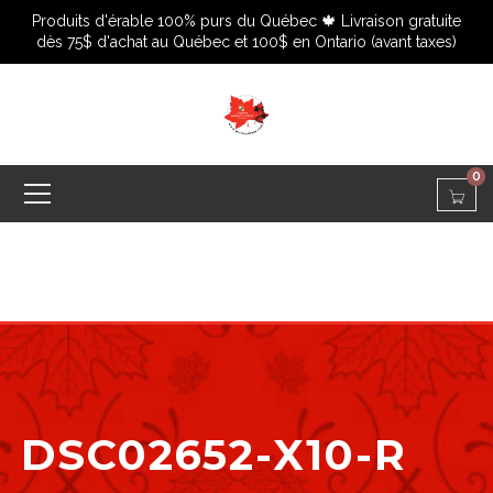
Produits d'érable 100% purs du Québec 🍁 Livraison gratuite
dès 75$ d'achat au Québec et 100$ en Ontario (avant taxes)
0
DSC02652-X10-R