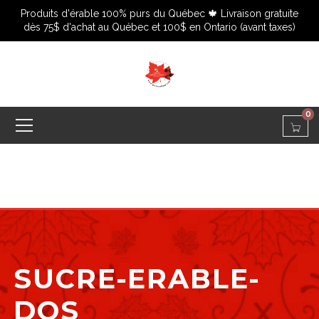
Produits d'érable 100% purs du Québec 🍁 Livraison gratuite
dès 75$ d'achat au Québec et 100$ en Ontario (avant taxes)
0
SUCRE-ERABLE-
DOS