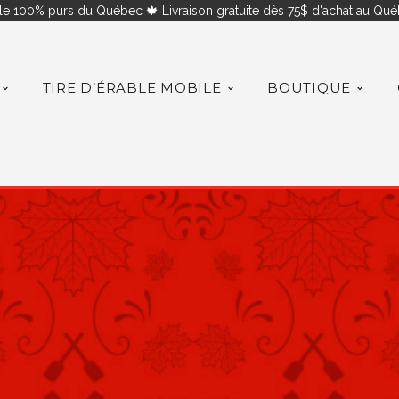
le 100% purs du Québec 🍁 Livraison gratuite dès 75$ d'achat au Québ
TIRE D’ÉRABLE MOBILE
BOUTIQUE