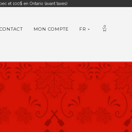
ec et 100$ en Ontario (avant taxes)
0
CONTACT
MON COMPTE
FR