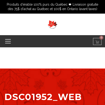
Produits d'érable 100% purs du Québec 🍁 Livraison gratuite
dès 75$ d'achat au Québec et 100$ en Ontario (avant taxes)
0
DSC01952_WEB