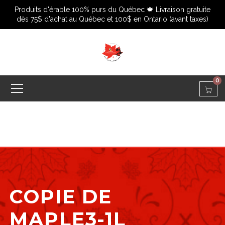
Produits d'érable 100% purs du Québec 🍁 Livraison gratuite
dès 75$ d'achat au Québec et 100$ en Ontario (avant taxes)
0
COPIE DE
MAPLE3-1L