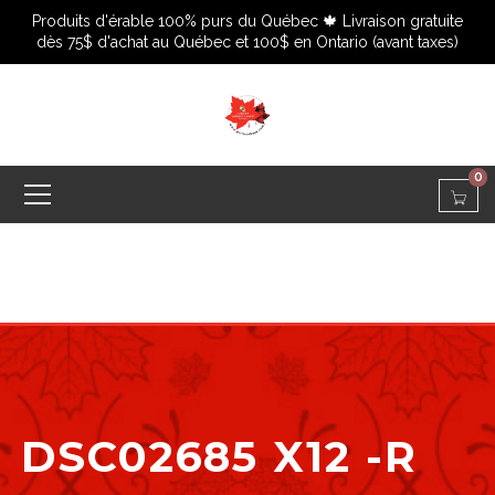
Produits d'érable 100% purs du Québec 🍁 Livraison gratuite
dès 75$ d'achat au Québec et 100$ en Ontario (avant taxes)
0
DSC02685 X12 -R