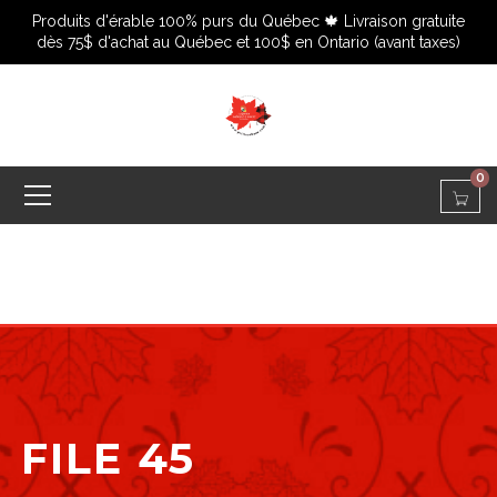
Produits d'érable 100% purs du Québec 🍁 Livraison gratuite
dès 75$ d'achat au Québec et 100$ en Ontario (avant taxes)
0
FILE 45