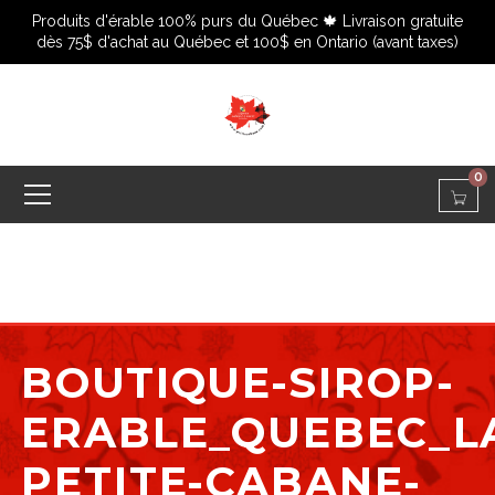
Produits d'érable 100% purs du Québec 🍁 Livraison gratuite
dès 75$ d'achat au Québec et 100$ en Ontario (avant taxes)
0
BOUTIQUE-SIROP-
ERABLE_QUEBEC_L
PETITE-CABANE-