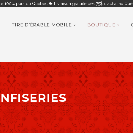
le 100% purs du Québec 🍁 Livraison gratuite dès 75$ d'achat au Québ
TIRE D’ÉRABLE MOBILE
BOUTIQUE
NFISERIES