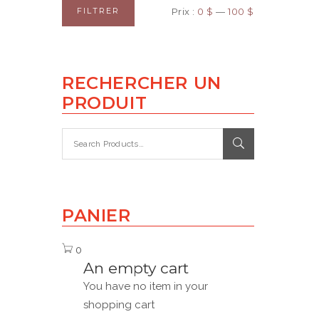
FILTRER
Prix :
0 $
—
100 $
RECHERCHER UN
PRODUIT
PANIER
0
An empty cart
You have no item in your
shopping cart