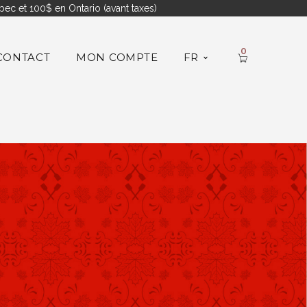
ec et 100$ en Ontario (avant taxes)
0
CONTACT
MON COMPTE
FR