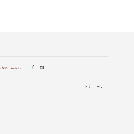
uivez-nous :
FR
EN