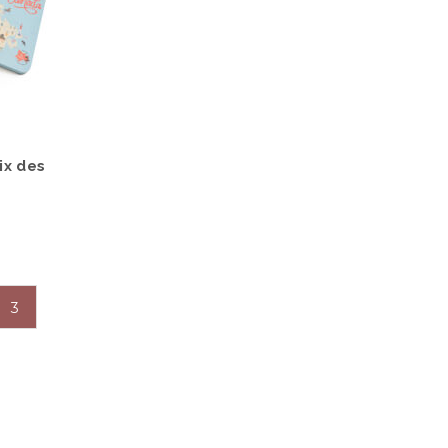
ix des
3