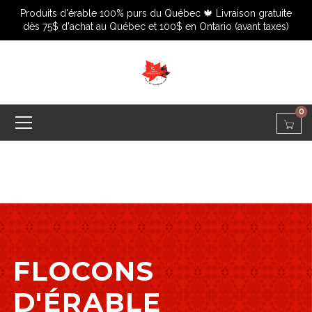
Produits d'érable 100% purs du Québec 🍁 Livraison gratuite
dès 75$ d'achat au Québec et 100$ en Ontario (avant taxes)
0
FLOCONS
D'ÉRABLE