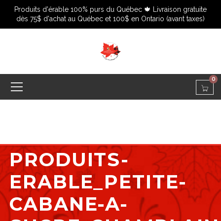
Produits d'érable 100% purs du Québec 🍁 Livraison gratuite
dès 75$ d'achat au Québec et 100$ en Ontario (avant taxes)
0
PRODUITS-
ERABLE_PETITE-
CABANE-A-