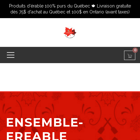
Produits d'érable 100% purs du Québec 🍁 Livraison gratuite
dès 75$ d'achat au Québec et 100$ en Ontario (avant taxes)
0
ENSEMBLE-
EREABLE