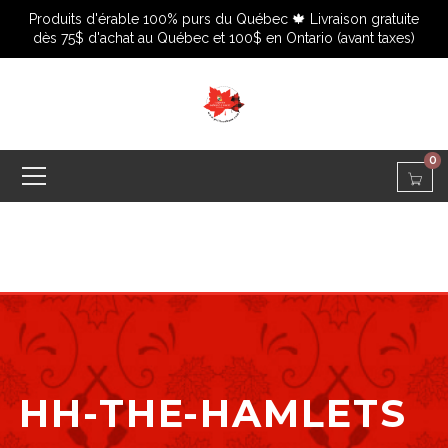
Produits d'érable 100% purs du Québec 🍁 Livraison gratuite
dès 75$ d'achat au Québec et 100$ en Ontario (avant taxes)
0
HH-THE-HAMLETS