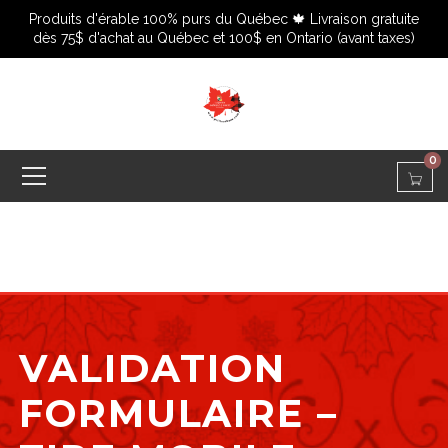
Produits d'érable 100% purs du Québec 🍁 Livraison gratuite
dès 75$ d'achat au Québec et 100$ en Ontario (avant taxes)
0
VALIDATION
FORMULAIRE –