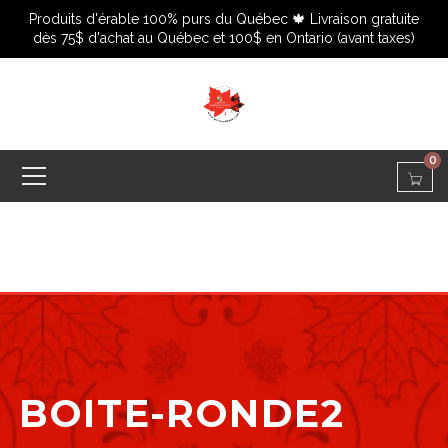
Produits d'érable 100% purs du Québec 🍁 Livraison gratuite
dès 75$ d'achat au Québec et 100$ en Ontario (avant taxes)
0
BOITE-RONDE2