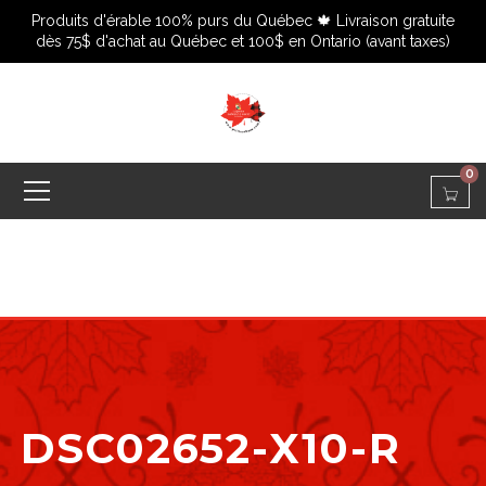
Produits d'érable 100% purs du Québec 🍁 Livraison gratuite
dès 75$ d'achat au Québec et 100$ en Ontario (avant taxes)
0
DSC02652-X10-R