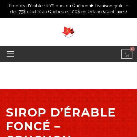
Produits d'érable 100% purs du Québec 🍁 Livraison gratuite
dès 75$ d'achat au Québec et 100$ en Ontario (avant taxes)
0
SIROP D’ÉRABLE
FONCÉ –