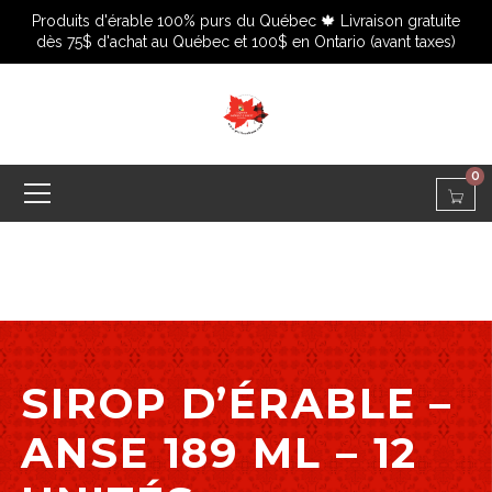
Produits d'érable 100% purs du Québec 🍁 Livraison gratuite
dès 75$ d'achat au Québec et 100$ en Ontario (avant taxes)
0
SIROP D’ÉRABLE –
ANSE 189 ML – 12