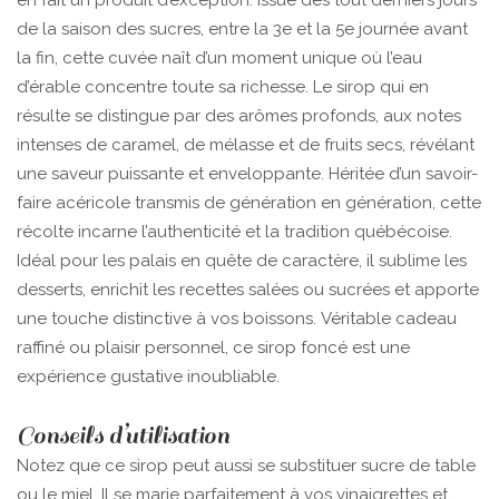
en fait un produit d’exception. Issue des tout derniers jours
de la saison des sucres, entre la 3e et la 5e journée avant
la fin, cette cuvée naît d’un moment unique où l’eau
d’érable concentre toute sa richesse. Le sirop qui en
résulte se distingue par des arômes profonds, aux notes
intenses de caramel, de mélasse et de fruits secs, révélant
une saveur puissante et enveloppante. Héritée d’un savoir-
faire acéricole transmis de génération en génération, cette
récolte incarne l’authenticité et la tradition québécoise.
Idéal pour les palais en quête de caractère, il sublime les
desserts, enrichit les recettes salées ou sucrées et apporte
une touche distinctive à vos boissons. Véritable cadeau
raffiné ou plaisir personnel, ce sirop foncé est une
expérience gustative inoubliable.
Conseils d’utilisation
Notez que ce sirop peut aussi se substituer sucre de table
ou le miel. Il se marie parfaitement à vos vinaigrettes et