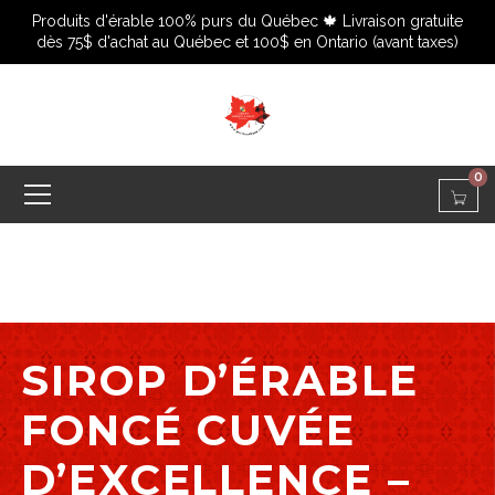
Produits d'érable 100% purs du Québec 🍁 Livraison gratuite
dès 75$ d'achat au Québec et 100$ en Ontario (avant taxes)
0
SIROP D’ÉRABLE
FONCÉ CUVÉE
D’EXCELLENCE –