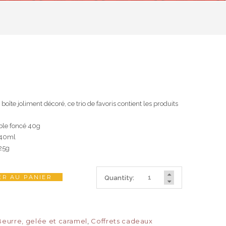
oîte joliment décoré, ce trio de favoris contient les produits
able foncé 40g
e 40ml
 25g
R AU PANIER
Quantity:
Beurre, gelée et caramel
,
Coffrets cadeaux