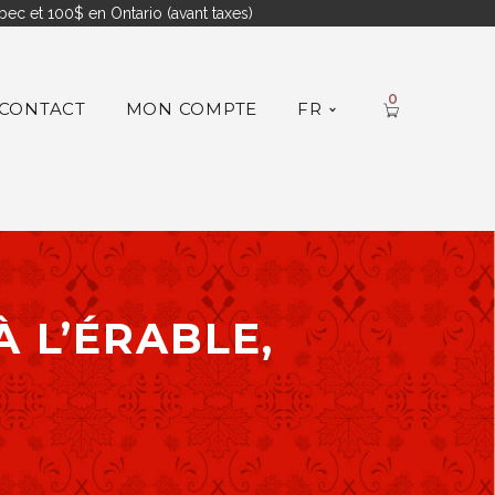
ec et 100$ en Ontario (avant taxes)
0
CONTACT
MON COMPTE
FR
À L’ÉRABLE,