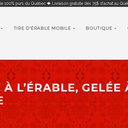
le 100% purs du Québec 🍁 Livraison gratuite dès 75$ d'achat au Québ
TIRE D’ÉRABLE MOBILE
BOUTIQUE
 À L’ÉRABLE, GELÉE 
E