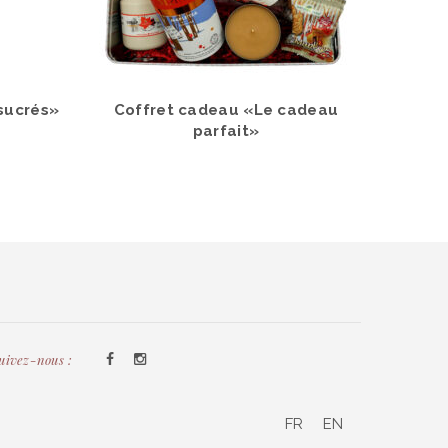
sucrés»
Coffret cadeau «Le cadeau
parfait»
uivez-nous :
FR
EN