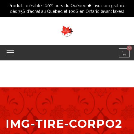
Produits d'érable 100% purs du Québec 🍁 Livraison gratuite
dès 75$ d'achat au Québec et 100$ en Ontario (avant taxes)
0
IMG-TIRE-CORPO2