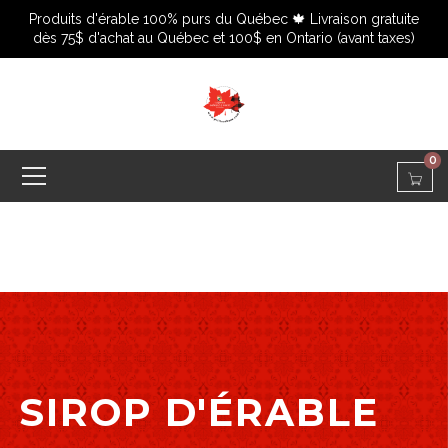
Produits d'érable 100% purs du Québec 🍁 Livraison gratuite
dès 75$ d'achat au Québec et 100$ en Ontario (avant taxes)
0
SIROP D'ÉRABLE