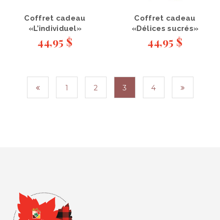
Coffret cadeau
Coffret cadeau
«L’individuel»
«Délices sucrés»
44,95
$
44,95
$
1
2
3
4