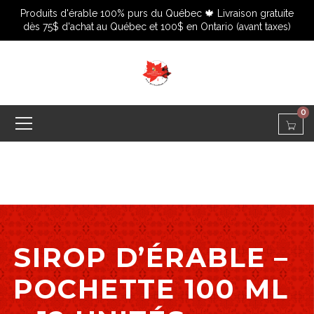
Produits d'érable 100% purs du Québec 🍁 Livraison gratuite
dès 75$ d'achat au Québec et 100$ en Ontario (avant taxes)
0
SIROP D’ÉRABLE –
POCHETTE 100 ML